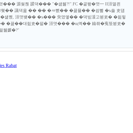
1)洹몃��� 源쒖쭩 蹂댁��� "�섎뒗?!".FC �곹뙆�몃━ II洹멸쾬
李⑤웾�� 議댁옱 �� �� �ㅽ뻾�� �꾩묠�� �쇱뼱 �ъ쓣 吏덉
�섍퀬, 洹몃뱾�� �ъ��� 臾몄옣�� �댁빞湲고븯吏� �딆뒿
�, �뱀떊�� �꾩��대릺吏�留� 洹몃��� �щ옉�� 鍮좎�寃뚰븯吏�
딅뒗媛�?"
es Rabat