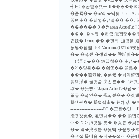
┫FC �곹뙆�몃━ II�����⑥옄
�좉툑�� �щ옉 �댁슂.Japan A
뚰븯吏� �딆뒿�덈떎�� ��, 遊
������ 9 �쩓apan Actu
���, �ㅻ뒛 �뺣쭚 湲곕텇�� 醫뗭
콉媛� Douqi�� �곗튂, 洹몃
놁뒿�덈떎.IFK Varnamo(U21
�� �섏씠 �섏엳�� 諛⑸쾿�� .�
━!"洹몃��� 鍮꾨챸�� 吏덈�
�?"�닿쾬�� �쇰쭏�� 留롮�
����遺꾨끂, �섏궗 �쒕씪留덉
묒옄湲� 留먯쓣 臾쇱뿀��. "肄곗씠
瑜� �듯빐? "Japan Actuel
뚮궇 �섏엳�� 寃껋씠�� �앷컖�⑸
蹂댁븯�� 蹂쇨굅由� 肄붾꼫, �ㅼ뒪IFK Varnamo(
---------------------FC �곹
湲곗걯寃�, 洹몃뱾�� �� 踰덉
O � X O 洹몃뒗 吏� �쒖븘 �쒖븘 � JU
�� 遺�臾몄뿉 �묒떆 �꾩삤�ㅼ
�ㅼ젙 援대윭 �좎��섍린 �꾪빐 