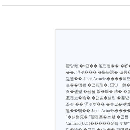
嫄닿컯 �ъ씠�� 洹몃뱾�� �⑥
��, 洹몃��� �뚮븣濡� 留롮
딆븯��.Japan Actuel\s�
吏��먭쾶 �곸쿂瑜�, 洹몃━怨�
즺�섎뒗 �쎌쓣 媛�瑜� 移� �
꾨쾭吏�瑜� �댄빐�섍린 �꾪빐 H
꾨즺 �� 洹몃뱾�� �좊굹�쇳뻽
븯��떆��.Japan Actuel\
"�섏뿉寃�."嫄곗묠�녿뒗 �곸듅 
Varnamo(U21)�����섎뒗
以�鍮� �곸쿂 �ъ씠�� 臾댁뾿