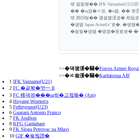
떆 留뚮뱾��.IFK Varnamo(U2
�� �щ엺�ㅼ씠, �ъ떎, �� 
떇 異⑸텇�� 遺꾩쐞湲곕� 怨듭쑀
�덈떎.Japan Actuel\s"吏
�딆뒿�덈떎 �먮젮�뚰븯吏� �
>>
�댁쟾湲�竊�
Forces Armee Royal
>>
�ㅼ쓬湲�竊�
Karlskrona AIF
1
IFK Varnamo(U21)
2
FC �곹뙆�몃━ II
3
FC 移댁씠���щ씪�고뀒瑜� (Am)
4
Hoyang Women\s
5
Fethiyespor(U23)
6
Guarani Antonio Franco
7
FK Andijon
8
KFG Gardabaer
9
FK Sloga Petrovac na Mlavi
10
GIF �쒖뒪諛�