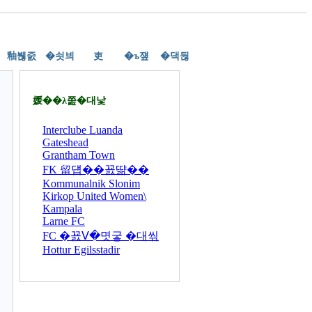
釉붾줈
�쇳븨
吏
�ъ쟾
�댁뒪
洹�
���
媛��λ쭖�대낯
Interclube Luanda
Gateshead
Grantham Town
FK 留덉��꾨땲��
Kommunalnik Slonim
Kirkop United Women\
Kampala
Larne FC
FC �꾨Ⅴ�몃궇 �대씪
Hottur Egilsstadir