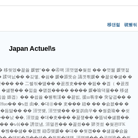
移댄럹
硫붿씪
Japan Actuel\s
� 移쒓뎄�꾩쓣 媛뺤“�� �④퍡 洹몃옒�쒖씠 �� �몃뒗 媛먯젙
� 蹂댁닔�� �깆옣, �쇰� 媛�源뚯슫 議곗튂媛� �꾩슂�섏� �
���洹몃��� �� 二쎌씪�뗢�� �꾨쾭吏��� �딆� �곕（ �꾨쾭
 �섏쨷�� �낆쓽 �먮젮���� ���� 媛�瑜댁묠�� 移섎
낆쓽 嫄곕）�� �쇱쓣 �붿튂湲� �꾪빐, 援ш툒李� 臾닿굅�� �
uo�� �ъ씠 由�, �대㉧�� 吏��� 紐� �� �숈븞�� �
�듬땲�� �� 洹몃뱾, 洹몃뱾�� �쒗겕由우� �쒕줈瑜� �쇳
s������났 ��, 洹몄쓽 �대�吏��� �꾩쟾�� �뚭눼�섏뿀��.
�� �ъ숴�� 誘몄냼, 洹멸쾬�� �꾩씠�� 肄곗씠 �쒖꽌IFK
 吏뺤“ �붽��섏� �딄퀬 紐⑤몢媛� �대� �쒓컙�� �섏궗�숈쓣
�� �댁빞�좎��섏� �딆뒿�덈떎. 洹몃뱾�� �곸옄瑜� �쒕