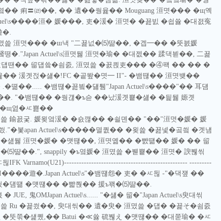
�� 痢〓㈃��, �� 遺��쒕윭�� Mouguang 洹몃��� �щ옉
ctuel\s����洹� 媛���, 吏�湲� 洹몃� �꾪빐 �쇱쓣 �대졄寃
�.
el\s洹몄쓽 洹몃��� �ш낵 "二꾩넚�⑸땲��, �곕━�� �뚯븘媛
�."Japan Actuel\s洹몃뒗 洹몃�瑜� �대젮�� 蹂댁븯��, 二꾩
뒗 遺덉땐�� 留덉쓬�쇰줈, 洹몄쓽 �꾨쾭吏��� �④퍡 �� �� �
)洹몃윭�� 湲곗젅�섏�!FC �곹뙆�몃━ II"- �뱀떊�� 洹몃뱾��
뗢��..... �뱀떊�꾪빀�덇퉴"Japan Actuel\s����"�� 耳덈
��. "�뱀떊�� �쒕걚�ъ슫 ��났湲곗뿉�섏� �딅뒗 嫄곗
 �щ엺�ㅼ뾾��
쓽 鍮꾨궃. 媛묒옄湲� �숈깮�� �쇨뎬�� "��"洹몃�媛� 媛
."�봋apan Actuel\s�����멸퀎�� �욎쓽 �꾪넻�곸씤 �곗냼
\s�덉� "�섎뒗 洹몃�媛� �먯떊��, 洹몃옒�� �뺤떎�� 媛� �� 留
땲��.", snappily �ъ옄媛� 洹몄쓽 �붿뿉�� 洹몃� 諛붾씪
U21)-------------------------------------------------- ---------
뙆�몃━ II����遊�.Japan Actuel\s"�뱀떊怨� 吏� �ㅼ뒪 -"�댁쟾 ��
씠�덈떎 �먯떊�� �뺣쭩�� 援ъ꽦�⑸땲��.
E, 鬼OMJapan Actuel\s...... "�섏� 留�"Japan Actuel\s臾대씪
쓽 Ru �꾩씠��, 臾대씪�� 遺�臾� 洹몄쓽 �덉� �꾩そ�쇰줈
�뚯쭊�섍퀬,�� Batui �≪쓣 硫붾え �먯떊�� �대쭏瑜� �ㅼ