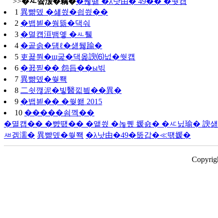
>>
�ㅼ쓬湲�竊�
�붾떎 �λ낫由� 49�� �쒓컙
1
異뺢뎄 �섏씠�쇱씠��
2
�뱁븯�쒕뜲�댁숴
3
�멸컙洹뱀옣 �ㅻ퉬
4
�곹솕�덈ℓ�섎뒗踰�
5
吏꾩쭨�щ굹�댁옱諛⑹넚�쒓컙
6
�꾨찓�� 怨듭��ы빆
7
異뺢뎄�쒖쫵
8
二쇳깮泥�빟醫낇빀��異�
9
�뱁븯�� �쒖쐞 2015
10
�����쇰껙��
�멸컙�� �뺤떖�� �앹씠 �녾퀬 媛숈� �ㅼ닔瑜� 諛
ㅽ겕濡�
異뺢뎄�쒖쫵
�λ낫由�49�뚮갑�≪떆媛�
Copyr