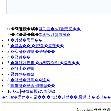
>>
�댁쟾湲�竊�
議곗씤�ㅻТ猷뚮쭔��
>>
�ㅼ쓬湲�竊�
異뺢뎄以묓븰援�
1
�명꽣�룸쿋��
2
�곹솕�� �꾨떦 �곸쁺��
3
�⑥뒪�명뻹 �좊땲��
4
�꾨룄��
5
�멸컙以묐룆 �ㅼ떆蹂닿린 �좊룄��
6
�대┃�몄빱
7
異뺤젣�쇱젙
8
�댁쁺�먭툑��遺�
9
理쒖떊�곹솕 留덇렇��
10
�щ┝�쎌텞援ъ깮諛⑹넚
�명꽣�룸컮�ㅻ굾��
�щ젅�댄뵾�� 癒밸갑
�껋갼�� 
Copyright ��