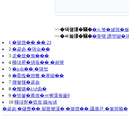
>>
�댁쟾湲�竊�
�ㅻ뒛�섍뎅�쒖
>>
�ㅼ쓬湲�竊�
�뚯떇 誘몃땲�
1
�멸컙�� �� 23
2
�곹솕 �댁슦��
3
泥�뎄�쒕���
4
移대쭏�섑듃�� �쇰떞
5
�μ슦�� �덈씫
6
�⑥뒪�명뻹 �좊땲��
7
理쒖떊�곹솕
8
�붾떎�λ낫由�
9
�명꽣�룹씡�ㅽ뵆濡쒕윭9
10
移대찓�몄씠 踰녹냼
�곹솕 �덇퀬�� 留뚮뱾湲�
�멸컙�� 議곌굔 �쒖껌瑜�