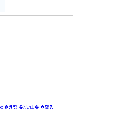
c
�붾떎 �λ낫由� �덇퀬