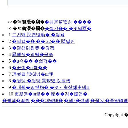
>>
�댁쟾湲�竊�
�쇰쿋留뚰솕 ����
>>
�ㅼ쓬湲�竊�
�껋갼�� �곗옄酉�
1
二쇱떇 諛곕떦瑜� �쒖쐞
2
�멸컙�� �� 22�� 蹂닿린
3
�멸컙以묐룆 �쒓컙
4
異붿꽍�곕퉬�곹솕
5
�μ슦�� �쇱깮��
6
�꾨꼫�ы뵾��
7
理쒓뎔 諛⑹넚�ш퀬
8
�쒓뎅 �쒓뎅 異뺢뎄 以묎퀎
9
�대퉬�명썑怨� �먯＜臾삳뒗吏덈Ц
10
吏꾩쭨�щ굹�� 轅��깅�援먭�
�쒖텧�좎쭨
���대땲紐�
�덈ℓ�섎떎
�꾧껐 �좊땲硫붿
Copyrig