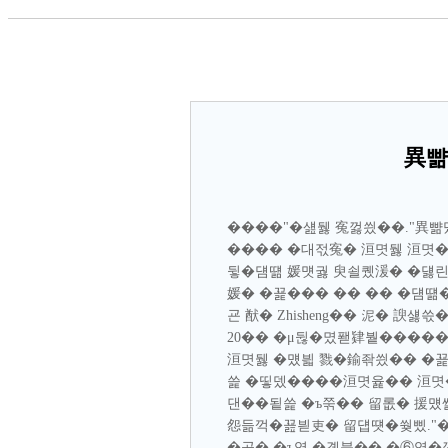
異뺢
����"�섎뒗 寃껋씠��."異
���� �대젃寃� 洹몃뒗 洹몃�
뒿�덈떎 媛먯궗 臾쇨퀬湲� �덇린
媛� �꾩��� �� �� �덈떎
굔 猷� Zhisheng�� 泥� 
20�� �μ뒪�몄퐫肄붵�����
洹몃뒗 �먰븳 戮�鍮좎씠�� �꾩
쓽 �띻뎄����洹몃윭�� 洹몃�
댄��됱쓽 �ъ쭊�� 留롮� 援먰
怨듦꺽�꾪븯吏� 留덉떗�쒖삤."�μ
�곴� �ъ옄 �곗븘�� �⑥옄�