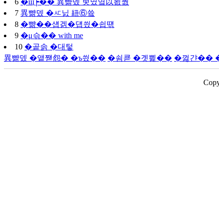
6
�щ┝�� 異뺢뎄 臾몄옄以묎퀎
7
異뺢뎄 �ㅼ닔 紐⑥쓬
8
�뺢��섑겕�덉씠�쇱떆
9
�μ슦�� with me
10
�곹솕 �대텋
異뺢뎄 �앹쨷怨� �ъ씠��
�쇰쿋 �곗삁��
�껋갼�� 
Cop